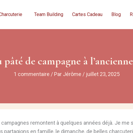
Charcuterie
Team Building
Cartes Cadeau
Blog
R
du pâté de campagne à l’ancienn
1 commentaire
/ Par
Jérôme
/
juillet 23, 2025
 de campagnes remontent à quelques années déjà. Je me 
s partagions en famille, le dimanche, de belles charcute