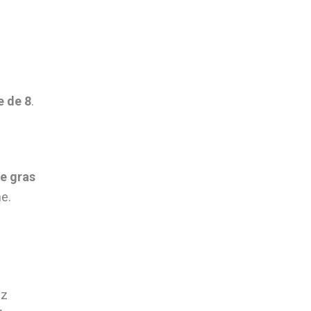
e de 8
.
le gras
ne.
ez