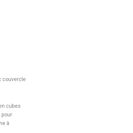
ec couvercle
d en cubes
e pour
ne à