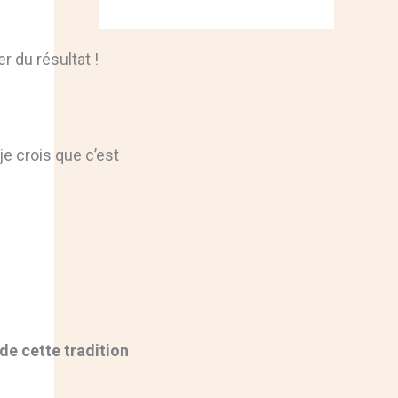
r du résultat !
je crois que c’est
 de cette tradition