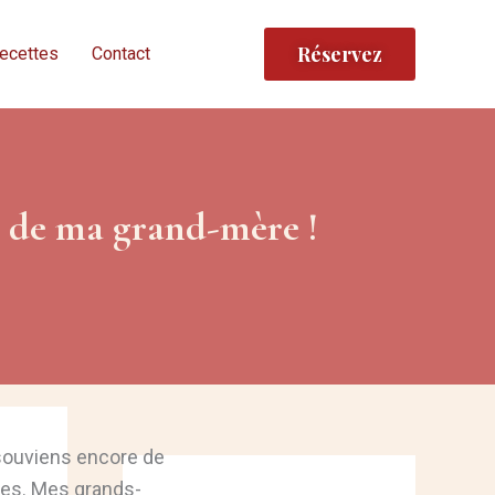
Réservez
ecettes
Contact
e de ma grand-mère !
souviens encore de
ries. Mes grands-