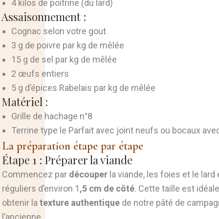
4 kilos de poitrine (du lard)
Assaisonnement :
Cognac selon votre gout
3 g de poivre par kg de mêlée
15 g de sel par kg de mêlée
2 œufs entiers
5 g d’épices Rabelais par kg de mêlée
Matériel :
Grille de hachage n°8
Terrine type le Parfait avec joint neufs ou bocaux av
La préparation étape par étape
Étape 1 : Préparer la viande
Commencez par
découper
la viande, les foies et le lar
réguliers d’environ 1
,5 cm de côté
. Cette taille est idéal
obtenir la
texture authentique
de notre pâté de campag
l’ancienne.