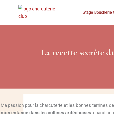
Aller
au
Stage Boucherie 
contenu
La recette secrète 
Ma passion pour la charcuterie et les bonnes terrines
mon enfance dans les collines ardéchoises
, quand nou