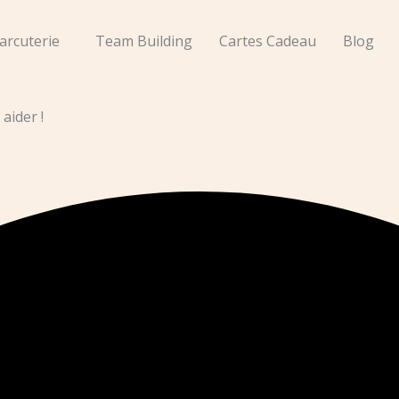
arcuterie
Team Building
Cartes Cadeau
Blog
aider !