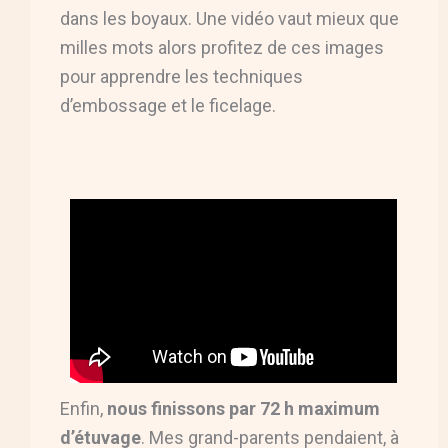
dans les boyaux. Une vidéo vaut mieux que
milles mots alors profitez de ces images
pour apprendre les techniques
d’embossage et le ficelage.
Enfin,
nous finissons par 72 h maximum
d’étuvage
. Mes grand-parents pendaient, à