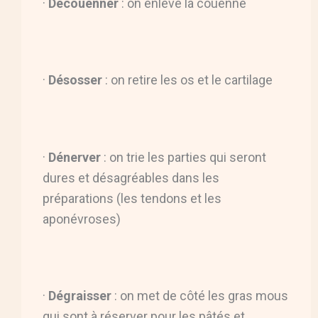
·
Découenner
: on enlève la couenne
·
Désosser
: on retire les os et le cartilage
·
Dénerver
: on trie les parties qui seront
dures et désagréables dans les
préparations (les tendons et les
aponévroses)
·
Dégraisser
: on met de côté les gras mous
qui sont à réserver pour les pâtés et