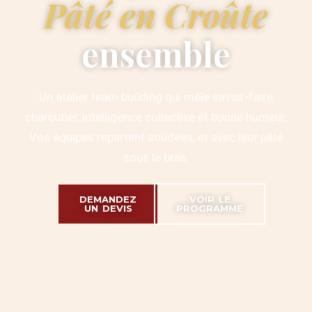
Pâté en Croûte
ensemble
Un atelier team building qui mêle savoir-faire
charcutier, intelligence collective et bonne humeur.
Vos équipes repartent soudées, et avec leur pâté
sous le bras.
DEMANDEZ
VOIR LE
UN DEVIS
PROGRAMME