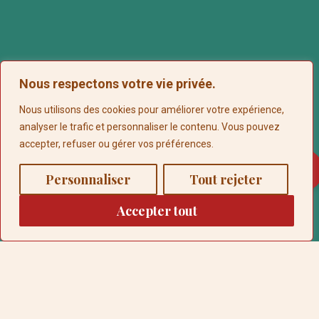
Nous respectons votre vie privée.
Nous utilisons des cookies pour améliorer votre expérience,
VOTRE DUO D'ANIMATEURS
analyser le trafic et personnaliser le contenu. Vous pouvez
Léa & Jérôme : un duo père-
accepter, refuser ou gérer vos préférences.
fille au service de vos équipes
0
Personnaliser
Tout rejeter
« En tant que père et fille, nous
Accepter tout
partageons bien plus qu’un projet :
nous partageons une passion pour la
transmission et les belles choses
faites ensemble. »