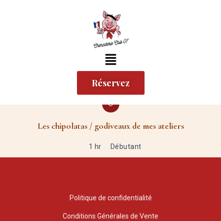
Aller
au
contenu
Menu
Réservez
S
Les chipolatas / godiveaux de mes ateliers
1 hr
Débutant
Politique de confidentialité
Conditions Générales de Vente