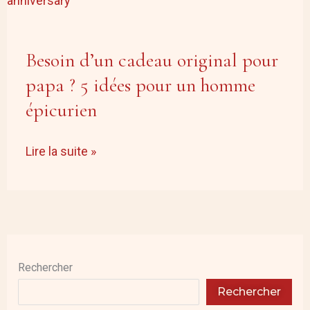
original
pour
Besoin d’un cadeau original pour
papa
?
papa ? 5 idées pour un homme
5
épicurien
idées
pour
Lire la suite »
un
homme
épicurien
Rechercher
Rechercher